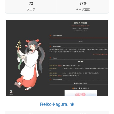
72
87%
スコア
ページ速度
Reiko-kagura.ink