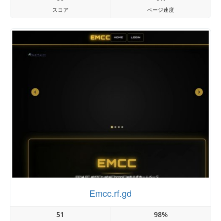
スコア
ページ速度
Emcc.rf.gd
51
98%